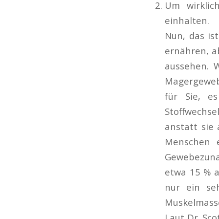
Um wirklic
einhalten.
Nun, das ist
ernähren, a
aussehen. W
Magergewebe
für Sie, e
Stoffwechse
anstatt sie
Menschen e
Gewebezuna
etwa 15 % a
nur ein se
Muskelmasse
Laut Dr. Sco