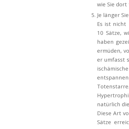
wie Sie dort 
Je länger Si
Es ist nich
10 Sätze, w
haben gezeig
ermüden, vor
er umfasst 
ischämische
entspannen,
Totenstarre
Hypertroph
natürlich di
Diese Art vo
Sätze errei