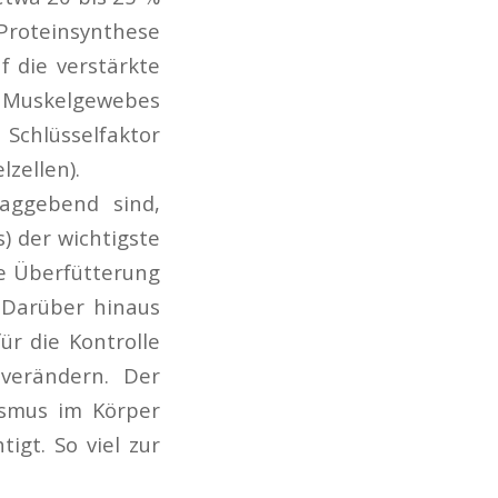
oteinsynthese
f die verstärkte
s Muskelgewebes
 Schlüsselfaktor
lzellen).
aggebend sind,
) der wichtigste
e Überfütterung
 Darüber hinaus
r die Kontrolle
 verändern. Der
lismus im Körper
igt. So viel zur