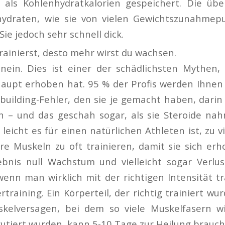
n als Kohlenhydratkalorien gespeichert. Die üb
ydraten, wie sie von vielen Gewichtszunahmepu
Sie jedoch sehr schnell dick.
rainierst, desto mehr wirst du wachsen.
 nein. Dies ist einer der schädlichsten Mythen,
Haupt erhoben hat. 95 % der Profis werden Ihnen
building-Fehler, den sie je gemacht haben, darin 
en – und das geschah sogar, als sie Steroide nah
e leicht es für einen natürlichen Athleten ist, zu vi
re Muskeln zu oft trainieren, damit sie sich erh
bnis null Wachstum und vielleicht sogar Verlus
wenn man wirklich mit der richtigen Intensität tra
raining. Ein Körperteil, der richtig trainiert wur
skelversagen, bei dem so viele Muskelfasern wi
rutiert wurden, kann 5-10 Tage zur Heilung brauch