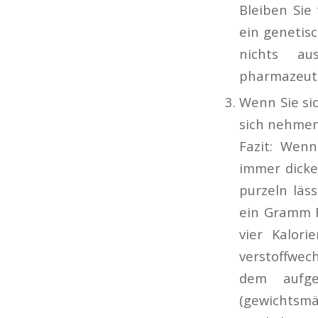
Bleiben Sie
ein genetis
nichts au
pharmazeuti
Wenn Sie sic
sich nehmen
Fazit: Wenn
immer dicke
purzeln läs
ein Gramm F
vier Kalor
verstoffwec
dem aufge
(gewichts