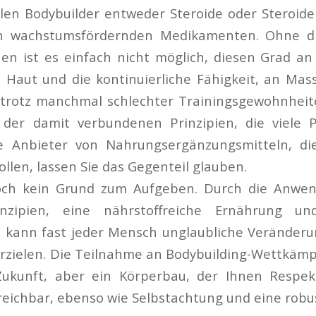
llen Bodybuilder entweder Steroide oder Steroid
n wachstumsfördernden Medikamenten. Ohne di
n ist es einfach nicht möglich, diesen Grad an 
Haut und die kontinuierliche Fähigkeit, an Mass
 trotz manchmal schlechter Trainingsgewohnheite
der damit verbundenen Prinzipien, die viele Pr
e Anbieter von Nahrungsergänzungsmitteln, di
llen, lassen Sie das Gegenteil glauben.
doch kein Grund zum Aufgeben. Durch die Anwe
rinzipien, eine nährstoffreiche Ernährung un
kann fast jeder Mensch unglaubliche Veränder
rzielen. Die Teilnahme an Bodybuilding-Wettkämpfe
Zukunft, aber ein Körperbau, der Ihnen Respekt 
reichbar, ebenso wie Selbstachtung und eine robu