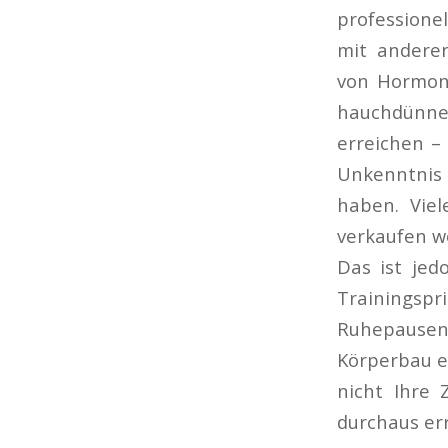
professione
mit andere
von Hormone
hauchdünne 
erreichen –
Unkenntnis 
haben. Viel
verkaufen wo
Das ist je
Trainingsp
Ruhepausen 
Körperbau e
nicht Ihre 
durchaus er