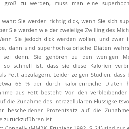
h groß zu werden, muss man eine superhochk
 wahr: Sie werden richtig dick, wenn Sie sich sup
ber Sie werden wie der zweieiige Zwilling des Mi
enn Sie jedoch dick werden wollen, und zwar i
, dann sind superhochkalorische Diäten wahrsc
s sei denn, Sie gehören zu den wenigen M
l so schnell ist, dass sie diese Kalorien ver
 als Fett abzulagern. Leider zeigen Studien, dass
twa 65 % der durch kalorienreiche Diäten h
hme aus Fett besteht! Von den verbleibenden 
uf die Zunahme des intrazellulären Flüssigkeitsv
hr bescheidener Prozentsatz auf die Zunahme 
 zurückzuführen ist.
tt Connelly (MM2K, Frühjahr 1992, S. 21) sind nur 