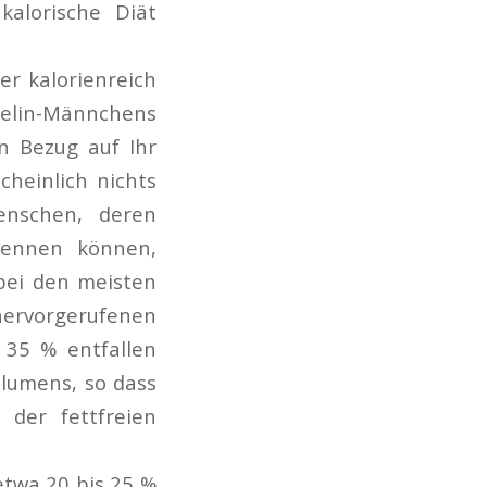
alorische Diät
er kalorienreich
chelin-Männchens
n Bezug auf Ihr
heinlich nichts
enschen, deren
brennen können,
 bei den meisten
ervorgerufenen
35 % entfallen
olumens, so dass
der fettfreien
etwa 20 bis 25 %