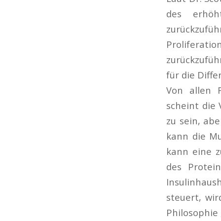
des erhöh
zurückzufüh
Proliferati
zurückzufüh
für die Diff
Von allen 
scheint die
zu sein, ab
kann die Mu
kann eine z
des Protein
Insulinhaus
steuert, wi
Philosophie 