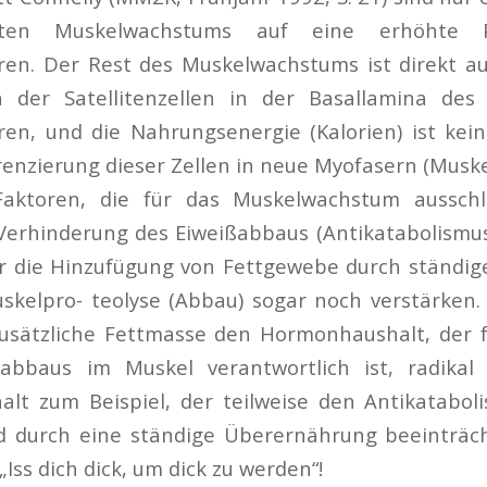
ten Muskelwachstums auf eine erhöhte Pr
ren. Der Rest des Muskelwachstums ist direkt au
on der Satellitenzellen in der Basallamina de
ren, und die Nahrungsenergie (Kalorien) ist kein
erenzierung dieser Zellen in neue Myofasern (Muske
Faktoren, die für das Muskelwachstum ausschl
 Verhinderung des Eiweißabbaus (Antikatabolismus
er die Hinzufügung von Fettgewebe durch ständig
skelpro- teolyse (Abbau) sogar noch verstärken.
usätzliche Fettmasse den Hormonhaushalt, der fü
abbaus im Muskel verantwortlich ist, radikal
halt zum Beispiel, der teilweise den Antikatabo
rd durch eine ständige Überernährung beeinträcht
„Iss dich dick, um dick zu werden“!