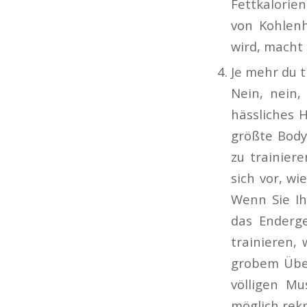
Fettkalorie
von Kohlenh
wird, macht 
Je mehr du t
Nein, nein,
hässliches 
größte Body
zu trainier
sich vor, wi
Wenn Sie Ih
das Enderge
trainieren, 
grobem Übert
völligen Mu
möglich rek