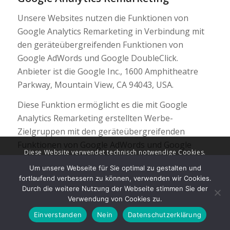
Unsere Websites nutzen die Funktionen von
Google Analytics Remarketing in Verbindung mit
den geräteübergreifenden Funktionen von
Google AdWords und Google DoubleClick.
Anbieter ist die Google Inc., 1600 Amphitheatre
Parkway, Mountain View, CA 94043, USA.
Diese Funktion ermöglicht es die mit Google
Analytics Remarketing erstellten Werbe-
Zielgruppen mit den geräteübergreifenden
Funktionen von Google AdWords und Google
Diese Website verwendet technisch notwendige Cookies.
DoubleClick zu verknüpfen. Auf diese Weise
Eingebettete YouTube-Videos und andere externe Inhalte werden
Um unsere Webseite für Sie optimal zu gestalten und
können interessenbezogene, personalisierte
fortlaufend verbessern zu können, verwenden wir Cookies.
erst nach Ihrer Einwilligung geladen. Ihre Auswahl können Sie
Werbebotschaften, die in Abhängigkeit Ihres
Durch die weitere Nutzung der Webseite stimmen Sie der
jederzeit über die Datenschutz-Einstellungen ändern.
früheren Nutzungs- und Surfverhaltens auf
Verwendung von Cookies zu.
Alle akzeptieren
Nur Notwendige
Einstellungen
einem Endgerät (z.B. Handy) an Sie angepasst
Einverstanden
Nein
Datenschutzerklärung
wurden auch auf einem anderen Ihrer Endgeräte